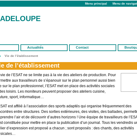
Menu principal
Menu de navigat
UADELOUPE
Actualités
Contact
Boutiq
n
Vie de l’établissement
ie de l’établissement
vie de l’ESAT ne se limite pas à la vie des ateliers de production. Pour
rmettre aux travailleurs de s’épanouir sur le plan personnel aussi bien
e sur le plan professionnel, l’ESAT met en place des activités sociales
des loisirs. Les moniteurs peuvent proposer des ateliers cuisine,
uture, sport, informatique…
ESAT est affilié à l’association des sports adaptés qui organise fréquemment des
contres entre structures. Des sorties extérieures, des visites, des ballades, permett
prendre l’air et de découvrir d’autres horizons ! Une équipe de travailleurs de l’ES
st constituée pour mettre en place la publication d’un journal. Tous les vendredis u
elier d’expression est proposé a chacun ; sont proposés : des chants, des activités
sicales…