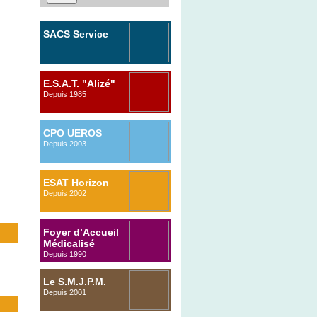
SACS Service
d’Accompagnement
Comportemental
E.S.A.T. "Alizé"
Spécialisé
Depuis 1985
2014
CPO UEROS
Depuis 2003
ESAT Horizon
Depuis 2002
Foyer d’Accueil
Médicalisé
Depuis 1990
Le S.M.J.P.M.
Depuis 2001