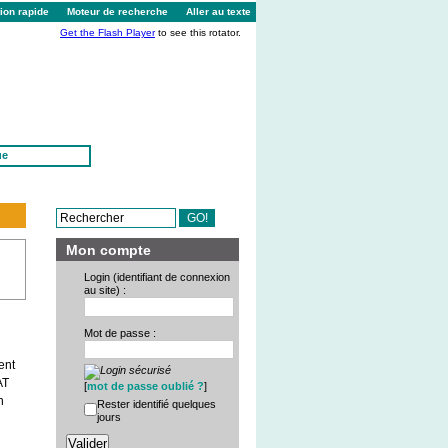
ion rapide
Moteur de recherche
Aller au texte
Get the Flash Player
to see this rotator.
ue
Mon compte
Login (identifiant de connexion
au site) :
Mot de passe :
ent
AT
[
mot de passe oublié ?
]
n
Rester identifié quelques
jours