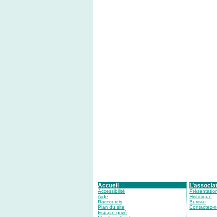
Accueil
L’associa
Accessibilité
Présentatio
Aide
Historique
Raccourcis
Bureau
Plan du site
Contactez-
Espace privé