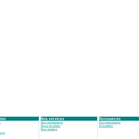
tion
Nos services
Ressources
n
Nos prestations
Documentation
Nous localiser
Actualités
Nos ateliers
nous