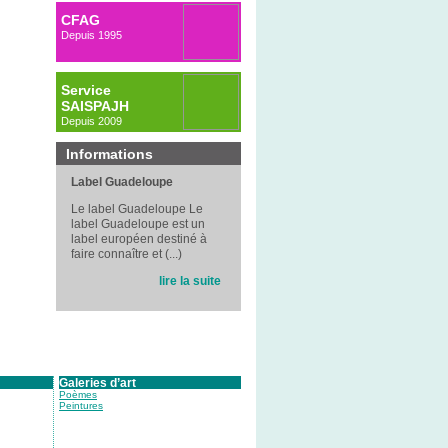
CFAG
Depuis 1995
Service
SAISPAJH
Depuis 2009
Informations
Label Guadeloupe
Le label Guadeloupe Le
label Guadeloupe est un
label européen destiné à
faire connaître et (...)
lire la suite
Galeries d’art
Poèmes
Peintures