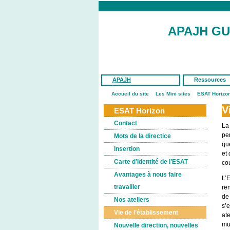
APAJH G
APAJH
Ressources
Accueil du site
Les Mini sites
ESAT Horizo
V
ESAT Horizon
Contact
La 
pe
Mots de la directice
qu
Insertion
et 
Carte d’identité de l’ESAT
co
Avantages à nous faire
L’
travailler
ren
de 
Nos ateliers
s’e
Vie de l’établissement
at
mu
Nouvelle direction, nouvelles