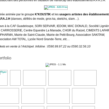
bauchant des personnes en situation de handicap des établissements A.P.A.J.H.
irée animée par le groupe
K’KOUSTIK
et les
usagers artistes des établissement
.P.A.J.H
(danses, défilés de mode, gros ka, sketchs, slam…).
avo à la CAF Guadeloupe, SORI SERVAIR, IEDOM, MAC DONALD, Société Lignièr
 CARROSSERIE, Centre Equestre La Manade, CHGR du Raizet, CIMENTS LAFA
PHARMA, Mairie de Saint-Claude, Mairie de Petit-Bourg, Association SAKITAW,
sociation AW TOTAL, Lycée Nord Grande-Terre, etc…
kets en vente à l’Artchipel. Infoline : 0590.99.97.22 ou 0590.32.56.10
rtfolio