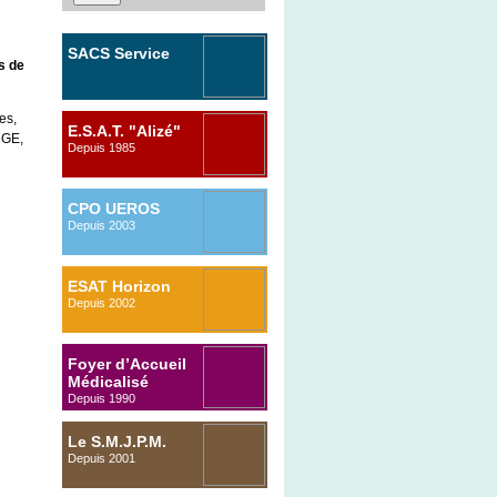
SACS Service
s de
d’Accompagnement
es,
Comportemental
E.S.A.T. "Alizé"
RGE,
Spécialisé
Depuis 1985
2014
CPO UEROS
Depuis 2003
ESAT Horizon
Depuis 2002
Foyer d’Accueil
Médicalisé
Depuis 1990
Le S.M.J.P.M.
Depuis 2001