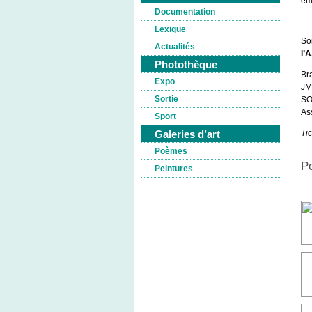
em
Documentation
Lexique
So
Actualités
l’A
Photothèque
Br
Expo
JM
Sortie
SO
As
Sport
Galeries d’art
Tic
Poèmes
Po
Peintures