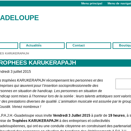
Menu principal
Menu de navigat
UADELOUPE
Actualités
Contact
Boutiq
ES KARUKERAPAJH
ROPHEES KARUKERAPAJH
dredi 3 juillet 2015
s trophées KARUKERAPAJH récompensent les personnes et des
treprises qui œuvrent pour l’insertion socioprofessionnelle des
rsonnes en situation de handicap. Les personnes en situation de
dicap sont mises à l’honneur lors de la soirée : leurs talents artistiques sont valori
r des prestations diverses de qualité. L’animation musicale est assurée par le grou
Koustik. Venez nombreux !
A.P.A.J.H.-Guadeloupe vous invite
Vendredi 3 Juillet 2015
à partir de
19 heures
, à 
mise de
Trophées KARUKERAPAJH
à des entreprises et collectivités
adeloupéennes, qui ont eu une conduite citoyenne en construisant des partenariat