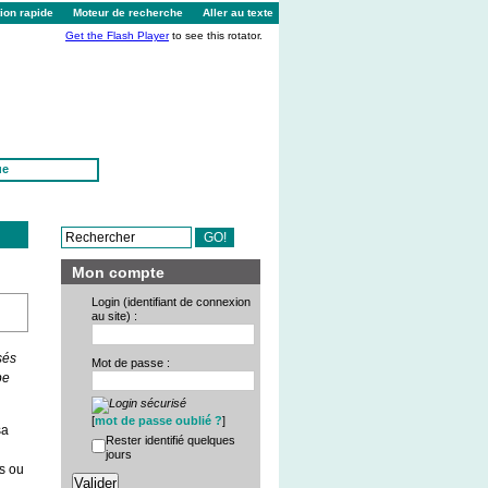
ion rapide
Moteur de recherche
Aller au texte
Get the Flash Player
to see this rotator.
ue
Mon compte
Login (identifiant de connexion
au site) :
sés
Mot de passe :
pe
[
mot de passe oublié ?
]
sa
Rester identifié quelques
jours
s ou