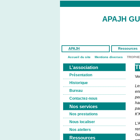
APAJH G
APAJH
Ressources
Accueil du site
Mentions diverses
TROPHE
T
L’association
Présentation
Ven
Historique
Le
Bureau
en
pe
Contactez-nous
han
Nos services
pa
Nos prestations
K’
Nous localiser
L’
re
Nos ateliers
Gu
Ressources