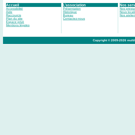
Accueil
L’association
Nos serv
Accessibilité
Présentation
Nos presta
Aide
Historique
Nous locali
Raccourcis
Bureau
Nos atelier
Plan du site
Contactez-nous
Espace privé
Mentions légales
Copyright © 2009-2026 multif