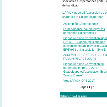
spectacles aux personnes porteu
de handicap.
L’APAJH poursuit l’accession de s
usagers à la Culture et au Sport
Assemblée Générale 2015
Le handidanse pour intégrer les
personnes « différentes »
Signature d’une Convention tripar
L’APAJH-Guadeloupe signe une
convention tripartite avec le CO
EPGV971 et l’association Gym E
ASSEMBLÉE GÉNÉRALE 2016 
l’APAJH - GUADELOUPE
Signature d’une Convention de
partenariat entre L’APAJH-
Guadeloupe et l’association Esp
Temps’ Danse"
Vœux APAJH-GPE 2017
Pages
1
|
2
Retour en haut de page