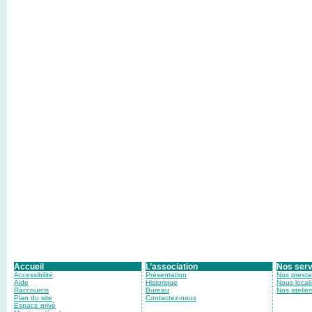
Accueil
L’association
Nos serv
Accessibilité
Présentation
Nos presta
Aide
Historique
Nous locali
Raccourcis
Bureau
Nos atelier
Plan du site
Contactez-nous
Espace privé