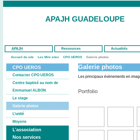
APAJH GUADELOUPE
APAJH
Ressources
Actualités
Accueil du site
Les Mini sites
CPO UEROS
Galerie photos
Galerie photos
CPO UEROS
Contacter CPO UEROS
Les principaux évènements en imag
Centre baptisé au nom de
Emmanuel ALBON
Portfolio
Le stage
Galerie photos
L’unité
Moyens
L’association
Nos services