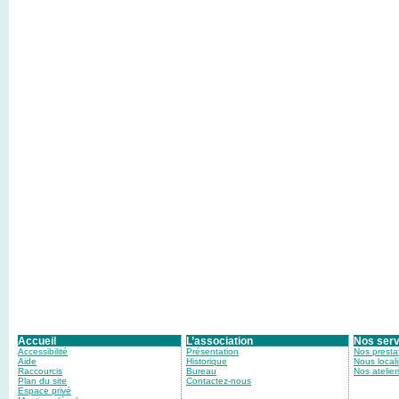
Accueil
L’association
Nos serv
Accessibilité
Présentation
Nos presta
Aide
Historique
Nous locali
Raccourcis
Bureau
Nos atelier
Plan du site
Contactez-nous
Espace privé