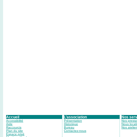
Accueil
L’association
Nos serv
Accessibilité
Présentation
Nos presta
Aide
Historique
Nous locali
Raccourcis
Bureau
Nos atelier
Plan du site
Contactez-nous
Espace privé