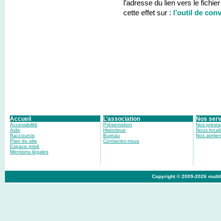
l’adresse du lien vers le fichi
cette effet sur :
l’outil de con
Accueil
L’association
Nos serv
Accessibilité
Présentation
Nos presta
Aide
Historique
Nous locali
Raccourcis
Bureau
Nos atelier
Plan du site
Contactez-nous
Espace privé
Mentions légales
Copyright © 2009-2026 multif