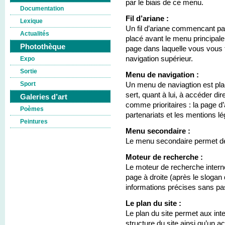
par le biais de ce menu.
Documentation
Fil d’ariane :
Lexique
Un fil d’ariane commencant par
Actualités
placé avant le menu principal
Photothèque
page dans laquelle vous vous 
navigation supérieur.
Expo
Sortie
Menu de navigation :
Sport
Un menu de naviagtion est pl
sert, quant à lui, à accéder d
Galeries d’art
comme prioritaires : la page d’a
Poèmes
partenariats et les mentions lé
Peintures
Menu secondaire :
Le menu secondaire permet de 
Moteur de recherche :
Le moteur de recherche intern
page à droite (après le slogan
informations précises sans pas
Le plan du site :
Le plan du site permet aux inte
structure du site ainsi qu’un 