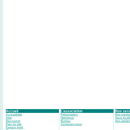
Accueil
L’association
Nos serv
Accessibilité
Présentation
Nos presta
Aide
Historique
Nous locali
Raccourcis
Bureau
Nos atelier
Plan du site
Contactez-nous
Espace privé