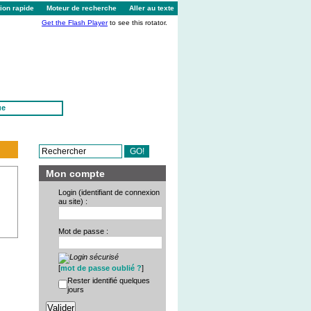
ion rapide
Moteur de recherche
Aller au texte
Get the Flash Player
to see this rotator.
ue
Mon compte
Login (identifiant de connexion
au site) :
Mot de passe :
[
mot de passe oublié ?
]
Rester identifié quelques
jours