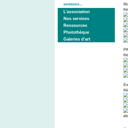
Mu
ambitions...
Ré
L’association
Nos services
Ressources
Photothèque
Galeries d’art
PA
Ré
Es
Ré
dé