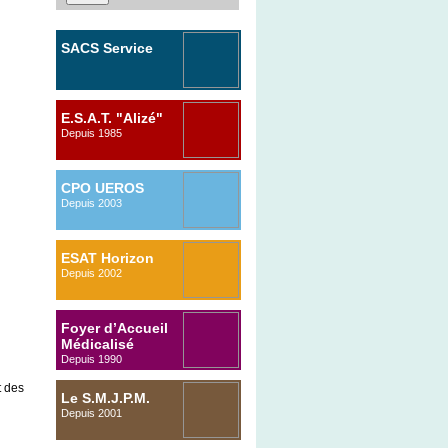
SACS Service
d’Accompagnement
Comportemental
E.S.A.T. "Alizé"
Spécialisé
Depuis 1985
2014
CPO UEROS
Depuis 2003
ESAT Horizon
Depuis 2002
Foyer d’Accueil
Médicalisé
Depuis 1990
t des
Le S.M.J.P.M.
Depuis 2001