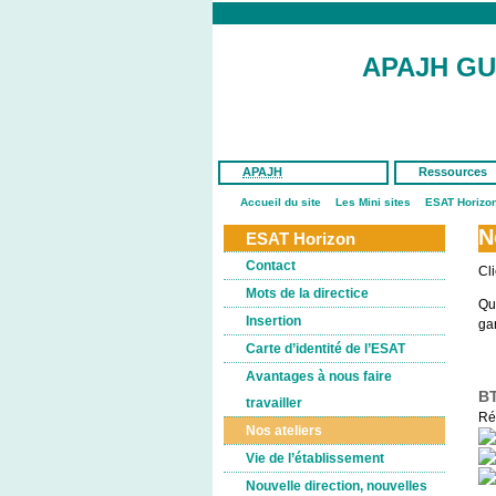
APAJH G
APAJH
Ressources
Accueil du site
Les Mini sites
ESAT Horizo
N
ESAT Horizon
Contact
Cli
Mots de la directice
Qua
Insertion
gar
Carte d’identité de l’ESAT
Avantages à nous faire
B
travailler
Ré
Nos ateliers
Vie de l’établissement
Nouvelle direction, nouvelles