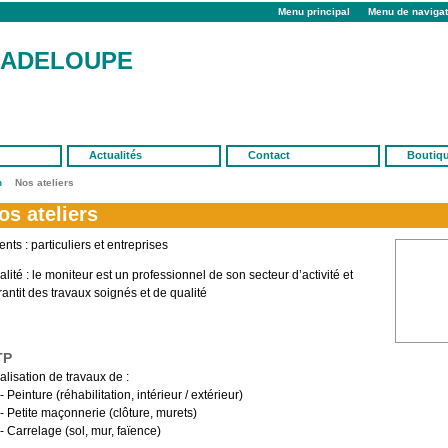
Menu principal
Menu de navigat
UADELOUPE
Actualités
Contact
Boutiq
n
Nos ateliers
os ateliers
ents : particuliers et entreprises
lité : le moniteur est un professionnel de son secteur d’activité et
antit des travaux soignés et de qualité
TP
alisation de travaux de :
Peinture (réhabilitation, intérieur / extérieur)
Petite maçonnerie (clôture, murets)
Carrelage (sol, mur, faïence)