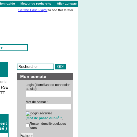
ion rapide
Moteur de recherche
Aller au texte
Get the Flash Player
to see this rotator.
ue
Mon compte
ur la
Login (identifiant de connexion
u FSE
au site) :
UTTE
Mot de passe :
S
[
mot de passe oublié ?
]
ent
Rester identifié quelques
sé )
jours