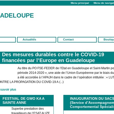
Menu principal
Menu de navigat
UADELOUPE
Actualités
Contact
Boutiq
Des mesures durables contre le COVID-19
financées par l’Europe en Guadeloupe
Au titre du PO FSE-FEDER de l’Etat en Guadeloupe et Saint-Martin po
période 2014-2020 », une aide de l’Union Européenne par le biais d
a été accordée à l’APAJH dans le cadre de l’opération intitulée : « L
NTRE LA PROPAGATION DU COVID-19 A (...)
 savoir plus
FESTIVAL DE GWO KA A
INAUGURATION DU SAC
SAINTE ANNE
(Service d’Accompagnem
Comportemental Spéciali
Superbe prestation des
travailleurs de l’ESAT ALIZE