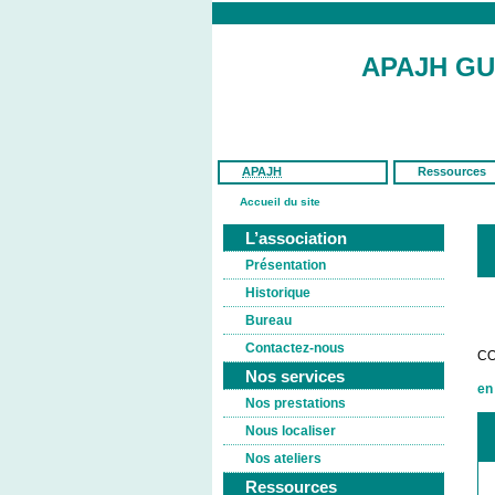
APAJH G
APAJH
Ressources
Accueil du site
L’association
Présentation
Historique
Bureau
Contactez-nous
CO
Nos services
en
Nos prestations
Nous localiser
Nos ateliers
Ressources