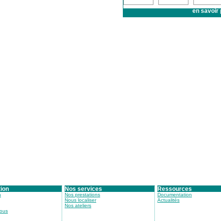
en savoir 
tion
Nos services
Ressources
n
Nos prestations
Documentation
Nous localiser
Actualités
Nos ateliers
nous