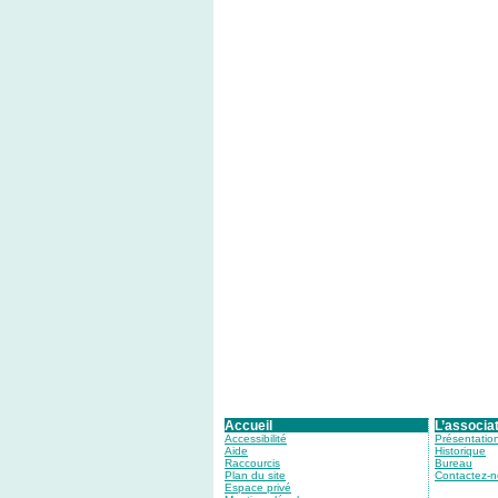
Accueil
L’associa
Accessibilité
Présentatio
Aide
Historique
Raccourcis
Bureau
Plan du site
Contactez-
Espace privé