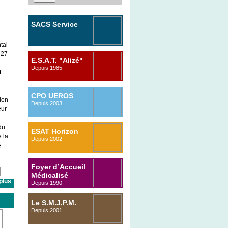
SACS Service
tal
d’Accompagnement
 27
Comportemental
E.S.A.T. "Alizé"
Spécialisé
Depuis 1985
t
2014
CPO UEROS
ion
Depuis 2003
eur
du
ESAT Horizon
 la
Depuis 2002
e
Foyer d’Accueil
Médicalisé
plus
Depuis 1990
Le S.M.J.P.M.
Depuis 2001