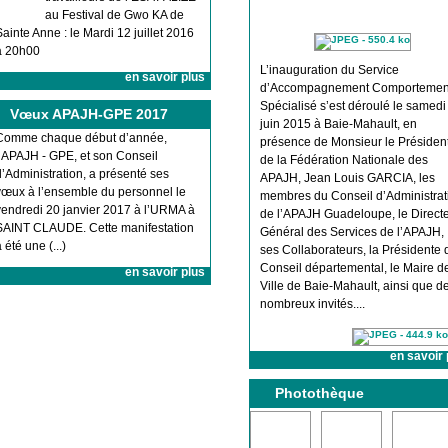
au Festival de Gwo KA de
Sainte Anne : le Mardi 12 juillet 2016
à 20h00
L’inauguration du Service
en savoir plus
d’Accompagnement Comportemen
Spécialisé s’est déroulé le samedi
Vœux APAJH-GPE 2017
juin 2015 à Baie-Mahault, en
Comme chaque début d’année,
présence de Monsieur le Présiden
l’APAJH - GPE, et son Conseil
de la Fédération Nationale des
d’Administration, a présenté ses
APAJH, Jean Louis GARCIA, les
vœux à l’ensemble du personnel le
membres du Conseil d’Administrat
vendredi 20 janvier 2017 à l’URMA à
de l’APAJH Guadeloupe, le Direct
SAINT CLAUDE. Cette manifestation
Général des Services de l’APAJH,
 été une (...)
ses Collaborateurs, la Présidente 
Conseil départemental, le Maire de
en savoir plus
Ville de Baie-Mahault, ainsi que d
nombreux invités....
en savoir 
Photothèque