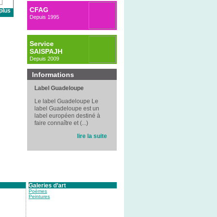
CFAG
plus
Depuis 1995
Service
SAISPAJH
Depuis 2009
Informations
Label Guadeloupe
Le label Guadeloupe Le
label Guadeloupe est un
label européen destiné à
faire connaître et (...)
lire la suite
Galeries d’art
Poèmes
Peintures